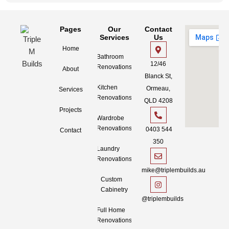
Pages
Our
Contact
Services
Us
Home
Bathroom
12/46
Renovations
About
Blanck St,
Kitchen
Ormeau,
Services
Renovations
QLD 4208
Projects
Wardrobe
Renovations
0403 544
Contact
350
Laundry
Renovations
mike@triplembuilds.au
Custom
Cabinetry
@triplembuilds
Full Home
Renovations